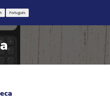
sh
Portugués
ca