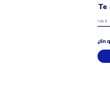
Te 
1 de 9
¿En 